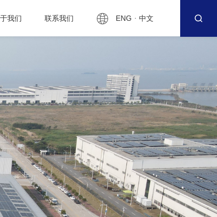
ENG
·
中文
关于我们
联系我们