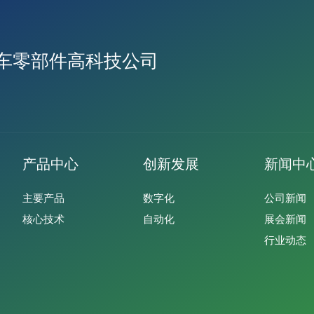
车零部件高科技公司
产品中心
创新发展
新闻中
主要产品
数字化
公司新闻
核心技术
自动化
展会新闻
行业动态