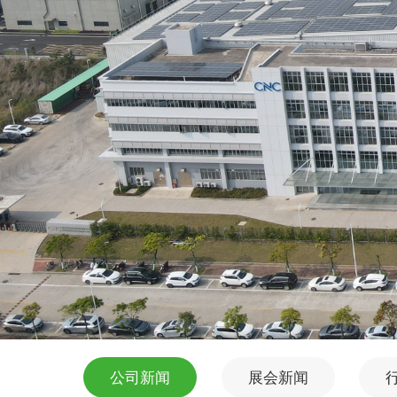
公司新闻
展会新闻