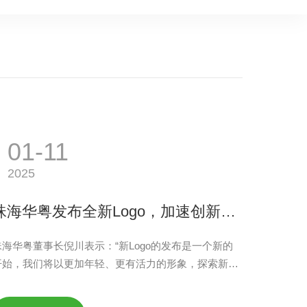
06-22
02-28
09-15
05-10
02-22
02-20
01-11
2026
2026
2025
2025
2025
2025
2025
智能新能源产业基地，落子珠海金湾
珠海华粤荣膺 东安动力"2024年度优秀供应商奖"
珠海华粤 再次荣膺 东安动力"优秀供应商奖"
华粤传动科技荣膺国家级专精特新重点“小巨人”称号，创新实力再获国家级认证
珠海华粤发布全新Logo，加速创新转型战略
【喜讯】珠海华粤荣获"理想AI视觉防错先锋奖"
珠海华粤 荣获 全球汽车供应链生态伙伴奖
项目总投资1.08亿预计产值年增长超1.5亿元扩能增效、
以创新驱动转型升级，通过协同共生实现价值共创，共
近日，凭借在细分领域的技术突破与产业链协同能力，
局“零”缺陷“智”领新标杆荣获2025Q1“理链”AI视觉防错
与主机厂、供应商构建紧密协同的创新生态，不断拓展
面对电动化、智能化变革，珠海华粤将与东安动力深化
珠海华粤董事长倪川表示：“新Logo的发布是一个新的
智造升级、夯实产业链优势深耕汽车传动领域三十余年
同决胜产业发展的新征程
珠海华粤传动科技有限公司（以下简称“华粤传动科
Q1军令状表彰在智能制造升级攻坚战中，理想汽车供应
产品范围，加速新能源技术和产品升级，勇敢“触电”，
合作，共创南北协作典范，提供卓越传动系统解决方
开始，我们将以更加年轻、更有活力的形象，探索新能
的龙头企业，再次按下低碳、电动、智能化发展的“加速
技”）成功入选国家级专精特新重点“小巨人”企业名单，
链团队与珠海华粤传动科技有限公司（以下简称珠海华
用行动践行使命。
案。双方优势互补、互利共赢的合作模式，也将为中国
源汽车领域，引领公司迈向更绿色、智能、可持续的未
”！
成为继2024年获评国家级专精特新“小巨人”后，再次...
粤）通力协作，共同书写了AI视觉防错领...
汽车供应链升级提供创新范例。
。”