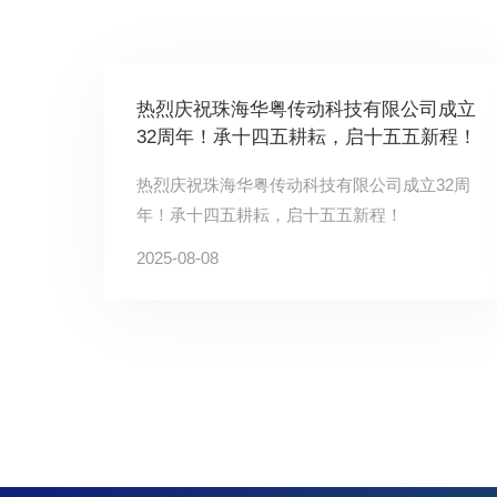
热烈庆祝珠海华粤传动科技有限公司成立
32周年！承十四五耕耘，启十五五新程！
热烈庆祝珠海华粤传动科技有限公司成立32周
年！承十四五耕耘，启十五五新程！
2025-08-08